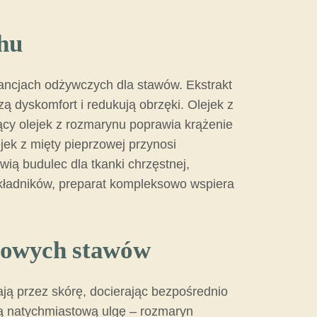
hu
tancjach odżywczych dla stawów. Ekstrakt
ą dyskomfort i redukują obrzęki. Olejek z
cy olejek z rozmarynu poprawia krążenie
jek z mięty pieprzowej przynosi
ią budulec dla tkanki chrzęstnej,
składników, preparat kompleksowo wspiera
drowych stawów
ają przez skórę, docierając bezpośrednio
szą natychmiastową ulgę – rozmaryn