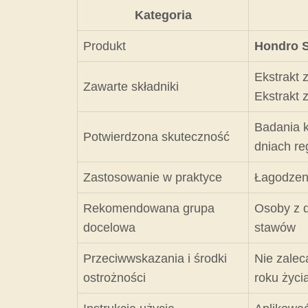
Kategoria
Produkt
Hondro S
Ekstrakt 
Zawarte składniki
Ekstrakt 
Badania k
Potwierdzona skuteczność
dniach re
Zastosowanie w praktyce
Łagodzeni
Rekomendowana grupa
Osoby z d
docelowa
stawów
Przeciwwskazania i środki
Nie zalec
ostrożności
roku życi