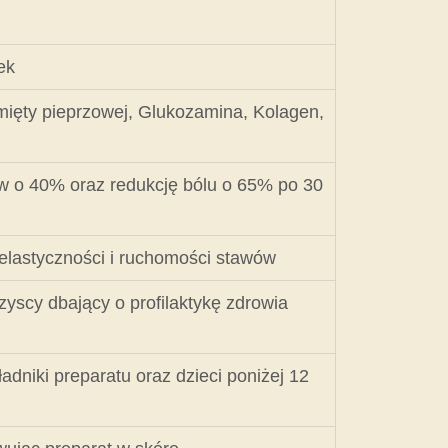
ek
z mięty pieprzowej, Glukozamina, Kolagen,
w o 40% oraz redukcję bólu o 65% po 30
 elastyczności i ruchomości stawów
yscy dbający o profilaktykę zdrowia
ładniki preparatu oraz dzieci poniżej 12