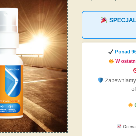
cena
ce
wynosiła:
wy
SPECJALN
294,00 zł.
147
Ponad
9
W ostatn
Zapewniamy w
o
O
Ocena 