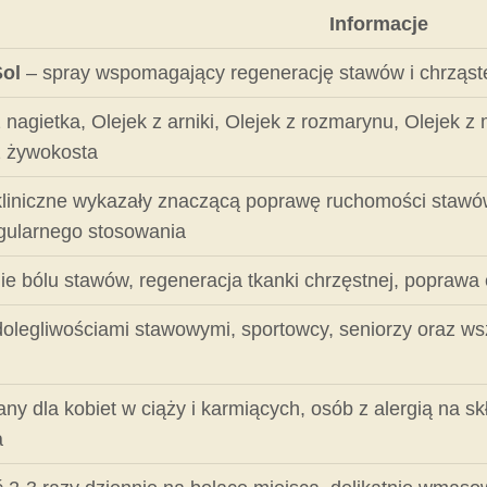
Informacje
ol
– spray wspomagający regenerację stawów i chrząst
z nagietka, Olejek z arniki, Olejek z rozmarynu, Olejek 
z żywokosta
liniczne wykazały znaczącą poprawę ruchomości stawó
gularnego stosowania
e bólu stawów, regeneracja tkanki chrzęstnej, poprawa
olegliwościami stawowymi, sportowcy, seniorzy oraz wsz
any dla kobiet w ciąży i karmiących, osób z alergią na sk
a