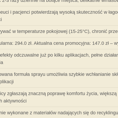
 2-3 razy dziennie na bolące miejsca, delikatnie wmaso
peuci i pacjenci potwierdzają wysoką skuteczność w łag
i
wać w temperaturze pokojowej (15-25°C), chronić przed
larna: 294.0 zł. Aktualna cena promocyjna: 147.0 zł – wy
efekty odczuwalne już po kilku aplikacjach, pełne działa
ia
wana formuła sprayu umożliwia szybkie wchłanianie sk
likacji
cy zgłaszają znaczną poprawę komfortu życia, większą
h aktywności
ie wykonane z materiałów nadających się do recykling