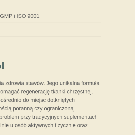
i GMP i ISO 9001
l
a zdrowia stawów. Jego unikalna formuła
pomagać regenerację tkanki chrzęstnej.
pośrednio do miejsc dotkniętych
ością poranną czy ograniczoną
 problem przy tradycyjnych suplementach
lnie u osób aktywnych fizycznie oraz