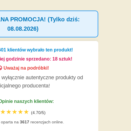
na
nosi:
A PROMOCJA! (Tylko dziś:
,00 zł.
08.08.2026)
601
klientów wybrało ten produkt!
iej godzinie sprzedano:
18
sztuk!
Uważaj na podróbki!
yłącznie autentyczne produkty od
ficjalnego producenta!
pinie naszych klientów:
★★★★★
(4.70/5)
oparta na
3617
recenzjach online.