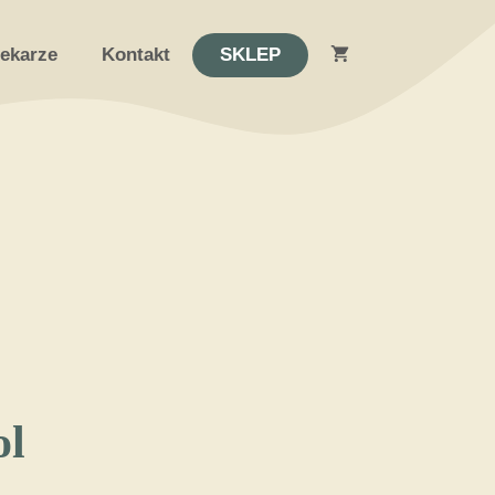
lekarze
Kontakt
SKLEP
ol
tualna