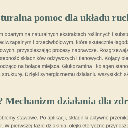
turalna pomoc dla układu ruc
 opartym na naturalnych ekstraktach roślinnych i subs
zeciwzapalnym i przeciwbólowym, które skutecznie łagodz
owych, przyspieszając procesy naprawcze. Rozgrzewają
ostępność składników odżywczych i tlenowych. Kojący ole
łodząco na bolące miejsca. Glukozamina i kolagen stanow
strukturę. Dzięki synergicznemu działaniu wszystkich 
l? Mechanizm działania dla z
blemy stawowe. Po aplikacji, składniki aktywne przenik
r. W pierwszej fazie działania, olejki eteryczne przyno