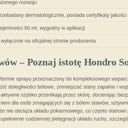
żonego rozwoju
rzebadany dermatologicznie, posiada certyfikaty jakośc
ojemności 50 ml, wygodny w aplikacji
wyłącznie na oficjalnej stronie producenta
wów – Poznaj istotę Hondro So
w formie sprayu przeznaczony do kompleksowego wsparci
zić dolegliwości bólowe, zmniejszać stany zapalne i ws
ki aktywne szybko przenikają przez skórę, docierając bez
niem dla osób zmagających się z bólem stawów, sztywn
, że nie obciąża układu pokarmowego, co często stanowi
upełnienie codziennej pielęgnacji układu ruchu, szczegó