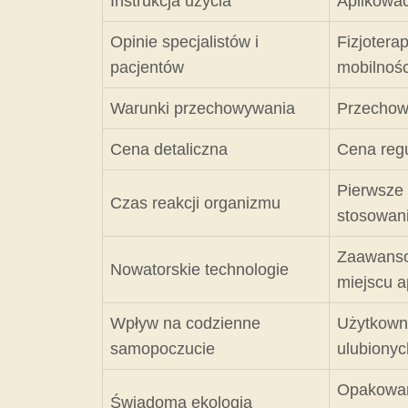
Instrukcja użycia
Aplikować
Opinie specjalistów i
Fizjotera
pacjentów
mobilnośc
Warunki przechowywania
Przechowy
Cena detaliczna
Cena regu
Pierwsze 
Czas reakcji organizmu
stosowan
Zaawanso
Nowatorskie technologie
miejscu ap
Wpływ na codzienne
Użytkowni
samopoczucie
ulubionyc
Opakowan
Świadoma ekologia